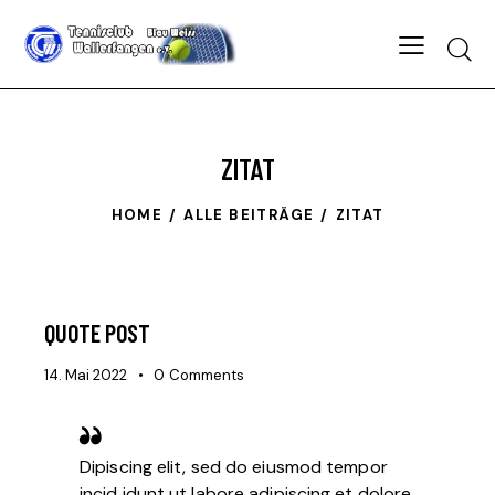
Searc
ZITAT
HOME
ALLE BEITRÄGE
ZITAT
QUOTE POST
14. Mai 2022
0
Comments
Dipiscing elit, sed do eiusmod tempor
incid idunt ut labore adipiscing et dolore