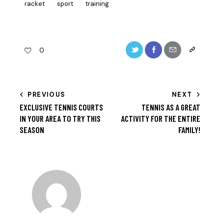
racket
sport
training
Twitter-
Facebook
Share-
Copy
0
new
email
URL
to
BEITRAGSNAVIGATION
PREVIOUS
NEXT
clipboard
EXCLUSIVE TENNIS COURTS
TENNIS AS A GREAT
IN YOUR AREA TO TRY THIS
ACTIVITY FOR THE ENTIRE
SEASON
FAMILY!