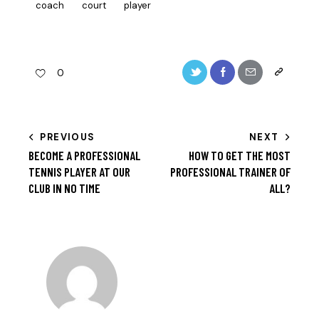
coach
court
player
Twitter-
Facebook
Share-
Copy
0
new
email
URL
to
BEITRAGSNAVIGATION
PREVIOUS
NEXT
clipboard
BECOME A PROFESSIONAL
HOW TO GET THE MOST
TENNIS PLAYER AT OUR
PROFESSIONAL TRAINER OF
CLUB IN NO TIME
ALL?