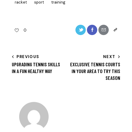
racket
sport
training
Twitter-
Facebook
Share-
Copy
0
new
email
URL
to
BEITRAGSNAVIGATION
PREVIOUS
NEXT
clipboard
UPGRADING TENNIS SKILLS
EXCLUSIVE TENNIS COURTS
IN A FUN HEALTHY WAY
IN YOUR AREA TO TRY THIS
SEASON